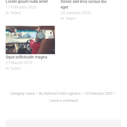
Lorem ipsum nulla amet
Donec sed eros cursus dui
17 February 2020
eget
In "news"
28 January 2020
In "news"
Sque sollicitudin magna
17 March 2019
In "news"
Category:
news
By
National Cold Logistics
22 February 2020
Leave a comment