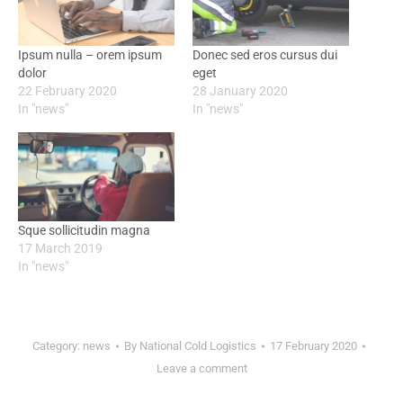
Ipsum nulla – orem ipsum
Donec sed eros cursus dui
dolor
eget
22 February 2020
28 January 2020
In "news"
In "news"
Sque sollicitudin magna
17 March 2019
In "news"
Category:
news
By
National Cold Logistics
17 February 2020
Leave a comment